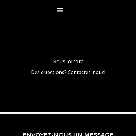
Aller
au
contenu
Nous joindre
Des questions? Contactez-nous!
ENVOYEZ-NOUS UN MESSAGE