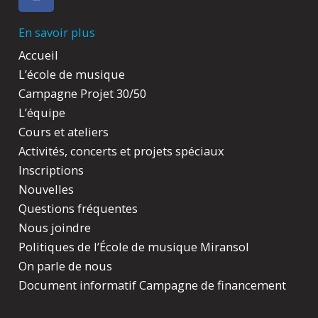
a
c
En savoir plus
e
b
Accueil
o
L’école de musique
o
Campagne Projet 30/50
k
L’équipe
Cours et ateliers
Activités, concerts et projets spéciaux
Inscriptions
Nouvelles
Questions fréquentes
Nous joindre
Politiques de l’École de musique Miransol
On parle de nous
Document informatif Campagne de financement