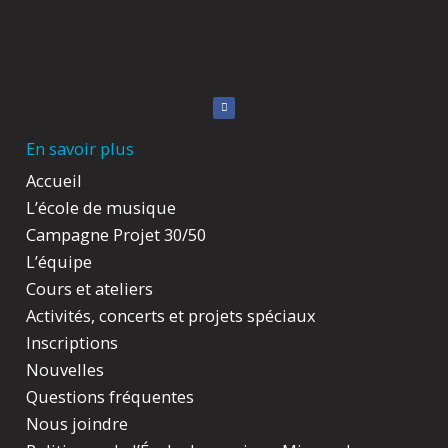
F
a
c
e
b
En savoir plus
o
o
k
Accueil
L’école de musique
Campagne Projet 30/50
L’équipe
Cours et ateliers
Activités, concerts et projets spéciaux
Inscriptions
Nouvelles
Questions fréquentes
Nous joindre